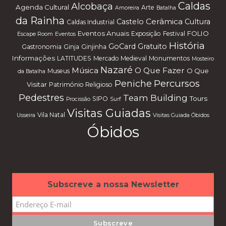
Caldas
Alcobaça
Agenda Cultural
Arte
Amoreira
Batalha
da Rainha
Cerâmica
Castelo
Cultura
Caldas Industrial
Eventos Anuais
FOLIO
Exposição
Festival
Escape Room
Eventos
História
GoCard
Gratuito
Gastronomia
Ginja
Ginjinha
Informações
LATITUDES
Mercado Medieval
Monumentos
Mosteiro
Nazaré
Música
O Que Fazer
O Que
Museus
da Batalha
Percursos
Peniche
Visitar
Património Religioso
Pedestres
Team Building
Tours
SIPO
Procissão
Surf
Visitas Guiadas
Vila Natal
Usseira
Visitas Guiada Óbidos
Óbidos
Subscreve a nossa Newsletter