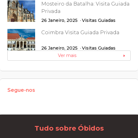
Mosteiro da Batalha: Visita Guiada
Privada
26 Janeiro, 2025
Visitas Guiadas
Coimbra Visita Guiada Privada
26 Janeiro, 2025
Visitas Guiadas
Ver mais
Segue-nos
W
or
dP
re
ss
m
ai
nt
en
an
ce
m
od
e
Tudo sobre Óbidos