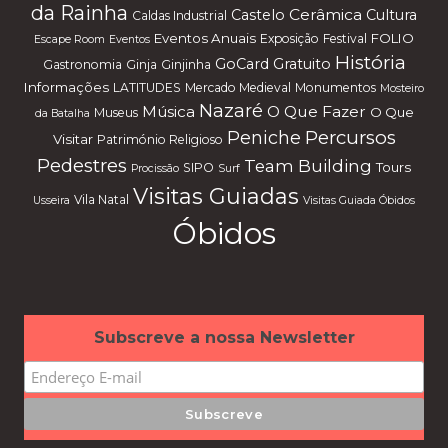
da Rainha
Cerâmica
Castelo
Cultura
Caldas Industrial
Eventos Anuais
FOLIO
Exposição
Festival
Escape Room
Eventos
História
GoCard
Gratuito
Gastronomia
Ginja
Ginjinha
Informações
LATITUDES
Mercado Medieval
Monumentos
Mosteiro
Nazaré
Música
O Que Fazer
O Que
Museus
da Batalha
Percursos
Peniche
Visitar
Património Religioso
Pedestres
Team Building
Tours
SIPO
Procissão
Surf
Visitas Guiadas
Vila Natal
Usseira
Visitas Guiada Óbidos
Óbidos
Subscreve a nossa Newsletter