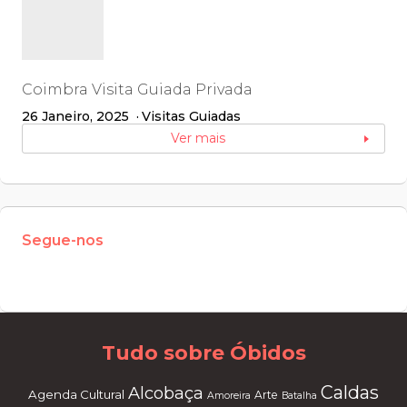
Coimbra Visita Guiada Privada
26 Janeiro, 2025
Visitas Guiadas
Ver mais
Segue-nos
W
or
dP
re
ss
m
ai
nt
en
an
ce
m
od
e
Tudo sobre Óbidos
Caldas
Alcobaça
Agenda Cultural
Arte
Amoreira
Batalha