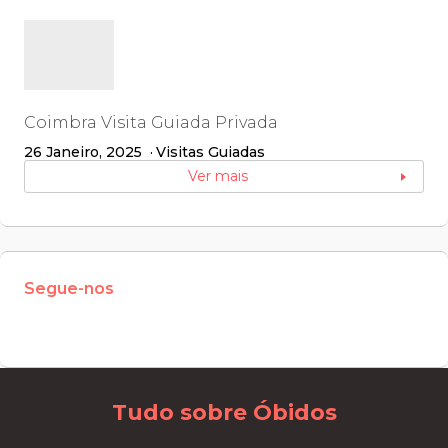
Coimbra Visita Guiada Privada
26 Janeiro, 2025
Visitas Guiadas
Ver mais
Segue-nos
W
or
dP
re
ss
m
ai
nt
en
an
ce
m
od
e
Tudo sobre Óbidos