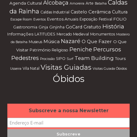
Caldas
Alcobaça
Agenda Cultural
Arte
Amoreira
Batalha
da Rainha
Cerâmica
Castelo
Cultura
Caldas Industrial
Eventos Anuais
FOLIO
Exposição
Festival
Escape Room
Eventos
História
GoCard
Gratuito
Gastronomia
Ginja
Ginjinha
Informações
LATITUDES
Mercado Medieval
Monumentos
Mosteiro
Nazaré
Música
O Que Fazer
O Que
Museus
da Batalha
Percursos
Peniche
Visitar
Património Religioso
Pedestres
Team Building
Tours
SIPO
Procissão
Surf
Visitas Guiadas
Vila Natal
Usseira
Visitas Guiada Óbidos
Óbidos
Subscreve a nossa Newsletter