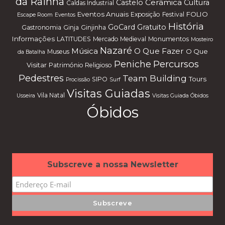
da Rainha
Cerâmica
Castelo
Cultura
Caldas Industrial
Eventos Anuais
FOLIO
Exposição
Festival
Escape Room
Eventos
História
GoCard
Gratuito
Gastronomia
Ginja
Ginjinha
Informações
LATITUDES
Mercado Medieval
Monumentos
Mosteiro
Nazaré
Música
O Que Fazer
O Que
Museus
da Batalha
Percursos
Peniche
Visitar
Património Religioso
Pedestres
Team Building
Tours
SIPO
Procissão
Surf
Visitas Guiadas
Vila Natal
Usseira
Visitas Guiada Óbidos
Óbidos
Subscreve a nossa Newsletter