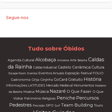
Segue-nos
W
or
dP
re
ss
m
ai
nt
en
an
ce
m
od
e
Tudo sobre Óbidos
Caldas
Alcobaça
Agenda Cultural
Arte
Amoreira
Batalha
da Rainha
Cerâmica
Castelo
Cultura
Caldas Industrial
Eventos Anuais
FOLIO
Exposição
Festival
Escape Room
Eventos
História
GoCard
Gratuito
Gastronomia
Ginja
Ginjinha
Informações
LATITUDES
Mercado Medieval
Monumentos
Mosteiro
Nazaré
Música
O Que Fazer
O Que
Museus
da Batalha
Percursos
Peniche
Visitar
Património Religioso
Pedestres
Team Building
Tours
SIPO
Procissão
Surf