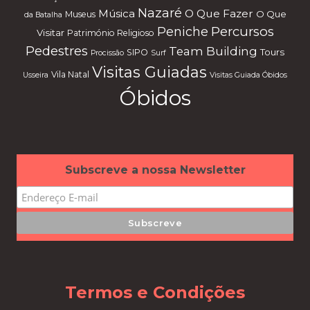
Nazaré
Música
O Que Fazer
O Que
Museus
da Batalha
Percursos
Peniche
Visitar
Património Religioso
Pedestres
Team Building
Tours
SIPO
Procissão
Surf
Visitas Guiadas
Vila Natal
Usseira
Visitas Guiada Óbidos
Óbidos
Subscreve a nossa Newsletter
Termos e Condições