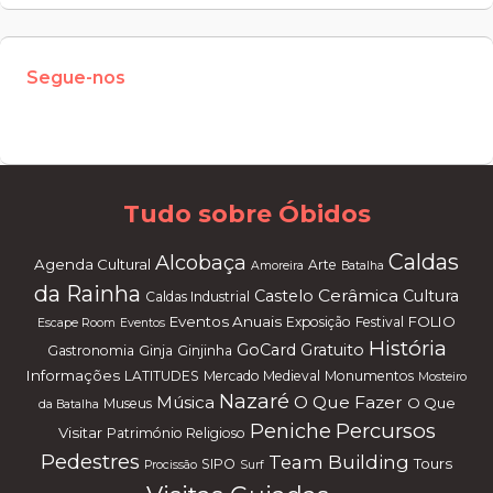
Segue-nos
W
or
dP
re
ss
m
ai
nt
en
an
ce
m
od
e
Tudo sobre Óbidos
Caldas
Alcobaça
Agenda Cultural
Arte
Amoreira
Batalha
da Rainha
Cerâmica
Castelo
Cultura
Caldas Industrial
Eventos Anuais
FOLIO
Exposição
Festival
Escape Room
Eventos
História
GoCard
Gratuito
Gastronomia
Ginja
Ginjinha
Informações
LATITUDES
Mercado Medieval
Monumentos
Mosteiro
Nazaré
Música
O Que Fazer
O Que
Museus
da Batalha
Percursos
Peniche
Visitar
Património Religioso
Pedestres
Team Building
Tours
SIPO
Procissão
Surf