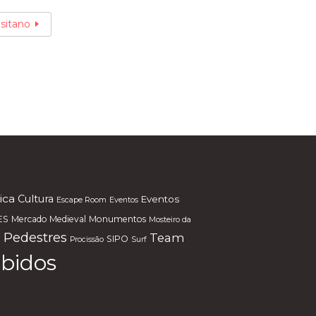
od
e
sitano
ica
Cultura
Eventos
Escape Room
Eventos
ES
Mercado Medieval
Monumentos
Mosteiro da
 Pedestres
Team
SIPO
Procissão
Surf
bidos