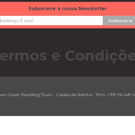
Subscreve a nossa Newsletter
ermos e Condiçõ
ver Coast Travelling Tours. • Caldas da Rainha • Tlmv: +351 96 148