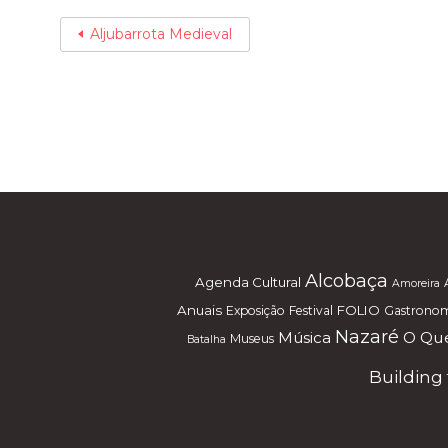
Aljubarrota Medieval
Alcobaça
Agenda Cultural
Amoreira
Anuais
FOLIO
Exposição
Festival
Gastrono
Nazaré
Música
O Que
Museus
Batalha
Building