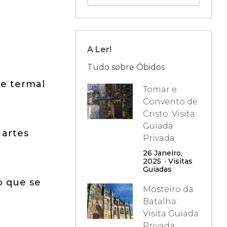
A Ler!
Tudo sobre Óbidos
de termal
Tomar e
Convento de
Cristo: Visita
Guiada
 artes
Privada
26 Janeiro,
2025
Visitas
Guiadas
o que se
Mosteiro da
Batalha:
Visita Guiada
Privada