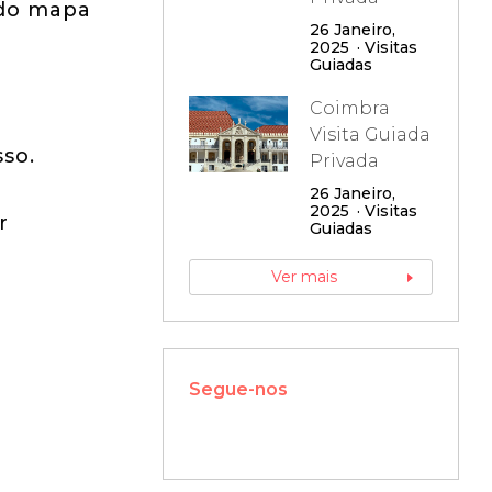
 do mapa
26 Janeiro,
2025
Visitas
Guiadas
Coimbra
Visita Guiada
so.
Privada
26 Janeiro,
2025
Visitas
r
Guiadas
Ver mais
Segue-nos
W
or
dP
re
ss
m
ai
nt
en
an
ce
m