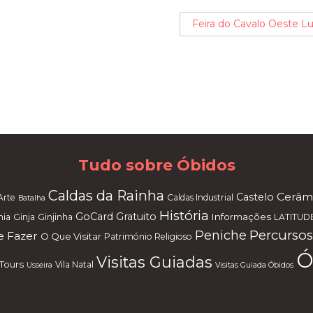
Feira do Cavalo Oeste Lu
Tudo sobre Óbidos
Caldas da Rainha
Cerâm
Castelo
Arte
Caldas Industrial
Batalha
História
GoCard
Gratuito
Informações
mia
Ginja
Ginjinha
LATITUD
Percursos
Peniche
 Fazer
O Que Visitar
Património Religioso
Ó
Visitas Guiadas
Tours
Vila Natal
Usseira
Visitas Guiada Óbidos