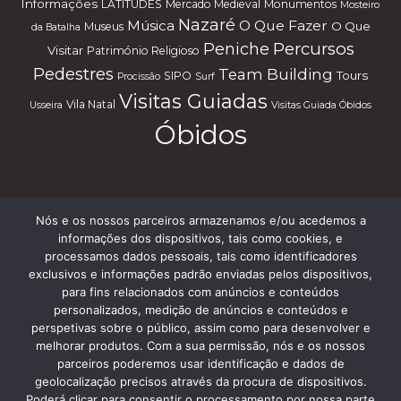
Informações
LATITUDES
Mercado Medieval
Monumentos
Mosteiro
Nazaré
Música
O Que Fazer
O Que
Museus
da Batalha
Percursos
Peniche
Visitar
Património Religioso
Pedestres
Team Building
Tours
SIPO
Procissão
Surf
Visitas Guiadas
Vila Natal
Usseira
Visitas Guiada Óbidos
Óbidos
Nós e os nossos parceiros armazenamos e/ou acedemos a
Subscreve a nossa Newsletter
informações dos dispositivos, tais como cookies, e
processamos dados pessoais, tais como identificadores
exclusivos e informações padrão enviadas pelos dispositivos,
para fins relacionados com anúncios e conteúdos
personalizados, medição de anúncios e conteúdos e
perspetivas sobre o público, assim como para desenvolver e
melhorar produtos. Com a sua permissão, nós e os nossos
parceiros poderemos usar identificação e dados de
Termos e Condições
geolocalização precisos através da procura de dispositivos.
Poderá clicar para consentir o processamento por nossa parte