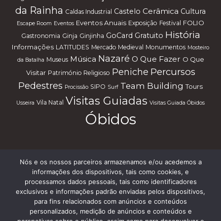
da Rainha
Cerâmica
Castelo
Cultura
Caldas Industrial
Eventos Anuais
FOLIO
Exposição
Festival
Escape Room
Eventos
História
GoCard
Gratuito
Gastronomia
Ginja
Ginjinha
Informações
LATITUDES
Mercado Medieval
Monumentos
Mosteiro
Nazaré
Música
O Que Fazer
O Que
Museus
da Batalha
Percursos
Peniche
Visitar
Património Religioso
Pedestres
Team Building
Tours
SIPO
Procissão
Surf
Visitas Guiadas
Vila Natal
Usseira
Visitas Guiada Óbidos
Óbidos
Nós e os nossos parceiros armazenamos e/ou acedemos a
Subscreve a nossa Newsletter
informações dos dispositivos, tais como cookies, e
processamos dados pessoais, tais como identificadores
exclusivos e informações padrão enviadas pelos dispositivos,
para fins relacionados com anúncios e conteúdos
personalizados, medição de anúncios e conteúdos e