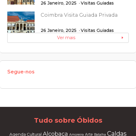
26 Janeiro, 2025
Visitas Guiadas
Coimbra Visita Guiada Privada
26 Janeiro, 2025
Visitas Guiadas
Ver mais
Segue-nos
W
or
dP
re
ss
m
ai
nt
en
an
ce
m
od
e
Tudo sobre Óbidos
Caldas
Alcobaça
Agenda Cultural
Arte
Amoreira
Batalha