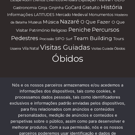
Escape Room
Eventos
História
GoCard
Gratuito
Gastronomia
Ginja
Ginjinha
Informações
LATITUDES
Mercado Medieval
Monumentos
Mosteiro
Nazaré
Música
O Que Fazer
O Que
Museus
da Batalha
Percursos
Peniche
Visitar
Património Religioso
Pedestres
Team Building
Tours
SIPO
Procissão
Surf
Visitas Guiadas
Vila Natal
Usseira
Visitas Guiada Óbidos
Óbidos
Nós e os nossos parceiros armazenamos e/ou acedemos a
Subscreve a nossa Newsletter
informações dos dispositivos, tais como cookies, e
processamos dados pessoais, tais como identificadores
exclusivos e informações padrão enviadas pelos dispositivos,
para fins relacionados com anúncios e conteúdos
personalizados, medição de anúncios e conteúdos e
perspetivas sobre o público, assim como para desenvolver e
melhorar produtos. Com a sua permissão, nós e os nossos
parceiros poderemos usar identificação e dados de