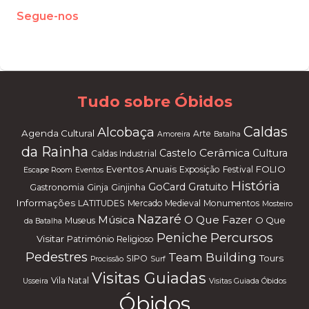
Segue-nos
W
or
dP
re
ss
m
ai
nt
en
an
ce
m
od
e
Tudo sobre Óbidos
Caldas
Alcobaça
Agenda Cultural
Arte
Amoreira
Batalha
da Rainha
Cerâmica
Castelo
Cultura
Caldas Industrial
Eventos Anuais
FOLIO
Exposição
Festival
Escape Room
Eventos
História
GoCard
Gratuito
Gastronomia
Ginja
Ginjinha
Informações
LATITUDES
Mercado Medieval
Monumentos
Mosteiro
Nazaré
Música
O Que Fazer
O Que
Museus
da Batalha
Percursos
Peniche
Visitar
Património Religioso
Pedestres
Team Building
Tours
SIPO
Procissão
Surf
Visitas Guiadas
Vila Natal
Usseira
Visitas Guiada Óbidos
Óbidos