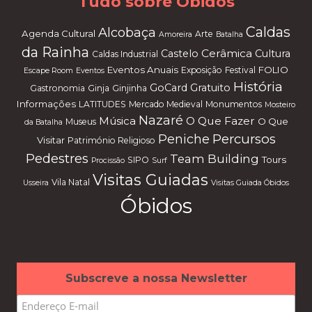
Tudo sobre Óbidos
Caldas
Alcobaça
Agenda Cultural
Arte
Amoreira
Batalha
da Rainha
Cerâmica
Castelo
Cultura
Caldas Industrial
Eventos Anuais
FOLIO
Exposição
Festival
Escape Room
Eventos
História
GoCard
Gratuito
Gastronomia
Ginja
Ginjinha
Informações
LATITUDES
Mercado Medieval
Monumentos
Mosteiro
Nazaré
Música
O Que Fazer
O Que
Museus
da Batalha
Percursos
Peniche
Visitar
Património Religioso
Pedestres
Team Building
Tours
SIPO
Procissão
Surf
Visitas Guiadas
Vila Natal
Usseira
Visitas Guiada Óbidos
Óbidos
Subscreve a nossa Newsletter