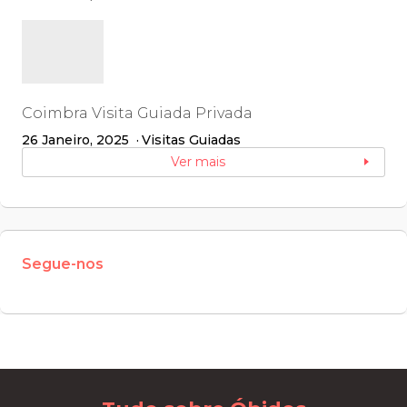
Coimbra Visita Guiada Privada
26 Janeiro, 2025
Visitas Guiadas
Ver mais
Segue-nos
W
or
dP
re
ss
m
ai
nt
en
an
ce
m
od
e