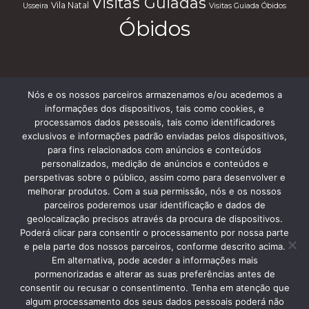
Visitas Guiadas
Vila Natal
Usseira
Visitas Guiada Óbidos
Óbidos
Nós e os nossos parceiros armazenamos e/ou acedemos a
Subscreve a nossa Newsletter
informações dos dispositivos, tais como cookies, e
processamos dados pessoais, tais como identificadores
exclusivos e informações padrão enviadas pelos dispositivos,
para fins relacionados com anúncios e conteúdos
personalizados, medição de anúncios e conteúdos e
perspetivas sobre o público, assim como para desenvolver e
melhorar produtos. Com a sua permissão, nós e os nossos
parceiros poderemos usar identificação e dados de
Termos e Condições
geolocalização precisos através da procura de dispositivos.
Poderá clicar para consentir o processamento por nossa parte
e pela parte dos nossos parceiros, conforme descrito acima.
Em alternativa, pode aceder a informações mais
pormenorizadas e alterar as suas preferências antes de
consentir ou recusar o consentimento. Tenha em atenção que
algum processamento dos seus dados pessoais poderá não
Copyright © 2013 Silver Coast Travelling Tours. • Caldas da