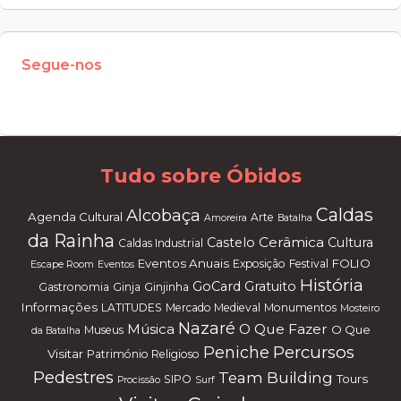
Segue-nos
W
or
dP
re
ss
m
ai
nt
en
an
ce
m
od
e
Tudo sobre Óbidos
Caldas
Alcobaça
Agenda Cultural
Arte
Amoreira
Batalha
da Rainha
Cerâmica
Castelo
Cultura
Caldas Industrial
Eventos Anuais
FOLIO
Exposição
Festival
Escape Room
Eventos
História
GoCard
Gratuito
Gastronomia
Ginja
Ginjinha
Informações
LATITUDES
Mercado Medieval
Monumentos
Mosteiro
Nazaré
Música
O Que Fazer
O Que
Museus
da Batalha
Percursos
Peniche
Visitar
Património Religioso
Pedestres
Team Building
Tours
SIPO
Procissão
Surf