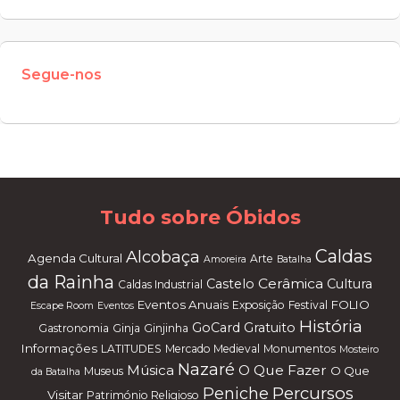
Segue-nos
W
or
dP
re
ss
m
ai
nt
en
an
ce
m
od
e
Tudo sobre Óbidos
Caldas
Alcobaça
Agenda Cultural
Arte
Amoreira
Batalha
da Rainha
Cerâmica
Castelo
Cultura
Caldas Industrial
Eventos Anuais
FOLIO
Exposição
Festival
Escape Room
Eventos
História
GoCard
Gratuito
Gastronomia
Ginja
Ginjinha
Informações
LATITUDES
Mercado Medieval
Monumentos
Mosteiro
Nazaré
Música
O Que Fazer
O Que
Museus
da Batalha
Percursos
Peniche
Visitar
Património Religioso