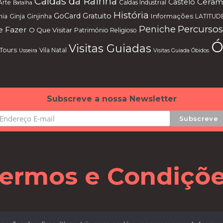
Caldas da Rainha
Cerâm
Castelo
Arte
Caldas Industrial
Batalha
História
GoCard
Gratuito
Informações
mia
Ginja
Ginjinha
LATITUD
Percursos
Peniche
 Fazer
O Que Visitar
Património Religioso
Ó
Visitas Guiadas
Tours
Vila Natal
Usseira
Visitas Guiada Óbidos
Subscreve a nossa Newsletter
ermos e Condiçõ