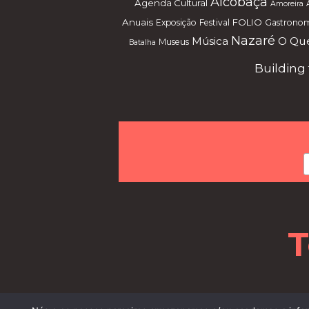
Alcobaça
Agenda Cultural
Amoreira
Anuais
FOLIO
Exposição
Festival
Gastrono
Nazaré
Música
O Que
Museus
Batalha
Building
T