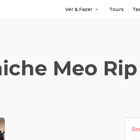
Ver & Fazer
Tours
Te
iche Meo Rip
En