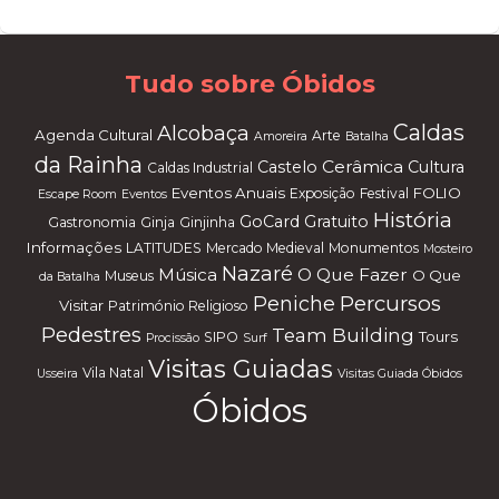
W
or
dP
re
ss
m
ai
nt
en
an
ce
m
od
e
Tudo sobre Óbidos
Caldas
Alcobaça
Agenda Cultural
Arte
Amoreira
Batalha
da Rainha
Cerâmica
Castelo
Cultura
Caldas Industrial
Eventos Anuais
FOLIO
Exposição
Festival
Escape Room
Eventos
História
GoCard
Gratuito
Gastronomia
Ginja
Ginjinha
Informações
LATITUDES
Mercado Medieval
Monumentos
Mosteiro
Nazaré
Música
O Que Fazer
O Que
Museus
da Batalha
Percursos
Peniche
Visitar
Património Religioso
Pedestres
Team Building
Tours
SIPO
Procissão
Surf
Visitas Guiadas
Vila Natal
Usseira
Visitas Guiada Óbidos
Óbidos