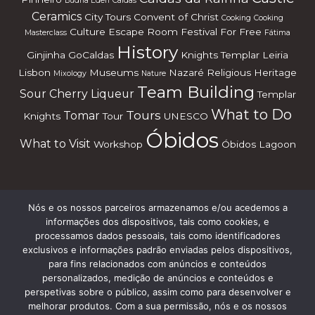
Budha Éden
Caldas
Ceramics
City Tours
Convent of Christ
Cooking
Cooking
Culture
Escape Room
Festival
For Free
Masterclass
Fátima
History
Ginjinha
GoCaldas
Knights Templar
Leiria
Lisbon
Museums
Nazaré
Religious Heritage
Mixology
Nature
Team Building
Sour Cherry Liqueur
Templar
What to Do
Tours
Tomar
Knights
Tour
UNESCO
Óbidos
What to Visit
Workshop
Óbidos Lagoon
Nós e os nossos parceiros armazenamos e/ou acedemos a
Subscreve a nossa Newsletter
informações dos dispositivos, tais como cookies, e
processamos dados pessoais, tais como identificadores
exclusivos e informações padrão enviadas pelos dispositivos,
para fins relacionados com anúncios e conteúdos
personalizados, medição de anúncios e conteúdos e
perspetivas sobre o público, assim como para desenvolver e
melhorar produtos. Com a sua permissão, nós e os nossos