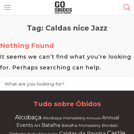
Tag: Caldas nice Jazz
Nothing Found
It seems we can’t find what you’re looking
for. Perhaps searching can help.
Tudo sobre Óbidos
Alcobaça
Annual
Alcobaça monastery
Almourol
Events
Batalha
Art
Batalha Monastery
Bordalo
Castle
Caldas da Rainha
Pinheiro